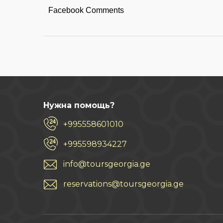
Facebook Comments
Нужна помощь?
+995558601010
+995598934227
info@toursgeorgia.ge
reservations@toursgeorgia.ge