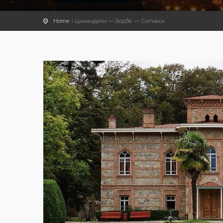
Home
Цинандали — Бодбе — Сигнахи