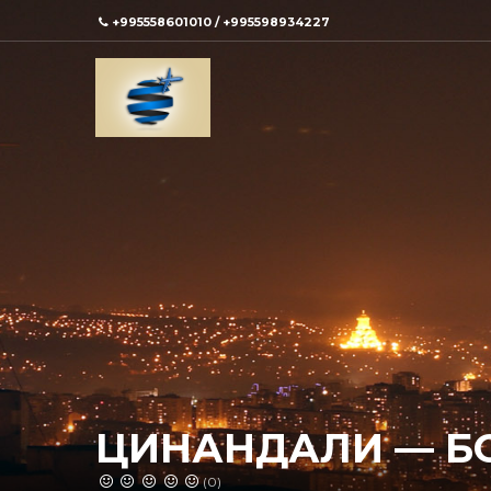
+995558601010 / +995598934227
ЦИНАНДАЛИ — Б
(0)