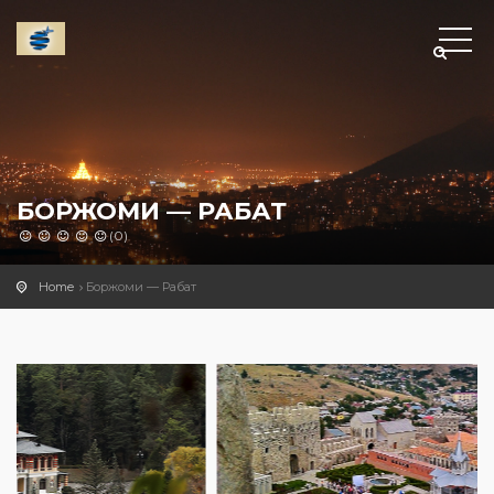
БОРЖОМИ — РАБАТ
(0)
Home
Боржоми — Рабат